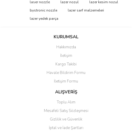
Bu ürüne ilk yorumu siz yapın!
laser nozzle
lazer nozul
lazer kesim nozul
tarafımıza iletebilirsiniz.
Görüş ve önerileriniz için teşekkür ederiz.
bystronic nozzle
lazer sarf malzemeleri
lazer yedek parça
Yorum Yaz
Ürün resmi kalitesiz, bozuk veya görüntülenemiyor.
Ürün açıklamasında eksik bilgiler bulunuyor.
KURUMSAL
Ürün bilgilerinde hatalar bulunuyor.
Hakkımızda
Ürün fiyatı diğer sitelerden daha pahalı.
İletişim
Bu ürüne benzer farklı alternatifler olmalı.
Kargo Takibi
Havale Bildirim Formu
İletişim Formu
ALIŞVERİŞ
Gönder
Toplu Alım
Mesafeli Satış Sözleşmesi
Gizlilik ve Güvenlik
İptal ve İade Şartları