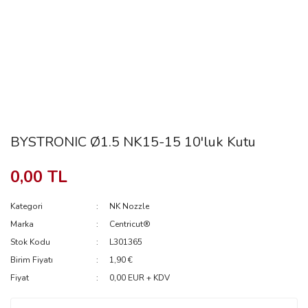
BYSTRONIC Ø1.5 NK15-15 10'luk Kutu
0,00 TL
Kategori
NK Nozzle
Marka
Centricut®
Stok Kodu
L301365
Birim Fiyatı
1,90 €
Fiyat
0,00 EUR + KDV