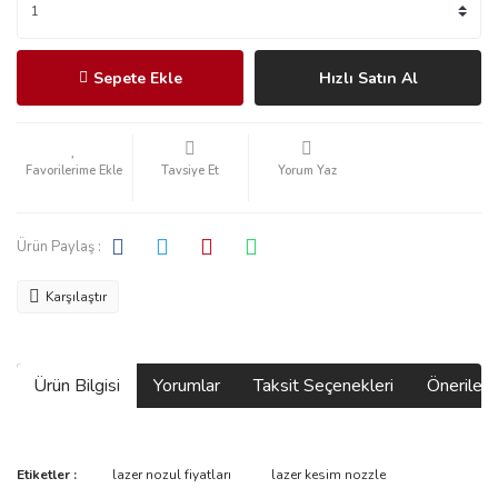
Sepete Ekle
Hızlı Satın Al
Tavsiye Et
Yorum Yaz
Ürün Paylaş :
Karşılaştır
Ürün Bilgisi
Yorumlar
Taksit Seçenekleri
Önerilerin
Bu ürünün fiyat bilgisi, resim, ürün açıklamalarında ve diğer
Etiketler :
lazer nozul fiyatları
lazer kesim nozzle
konularda yetersiz gördüğünüz noktaları öneri formunu kullanarak