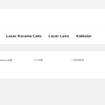
Lazer Koruma Camı
Lazer Lens
Kablolar
entricut®
II-VI®
OPHIR®