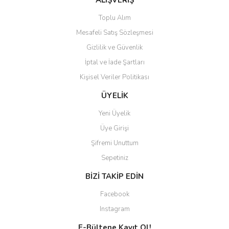
ALIŞVERİŞ
Toplu Alım
Mesafeli Satış Sözleşmesi
Gizlilik ve Güvenlik
İptal ve İade Şartları
Kişisel Veriler Politikası
ÜYELİK
Yeni Üyelik
Üye Girişi
Şifremi Unuttum
Sepetiniz
BİZİ TAKİP EDİN
Facebook
Instagram
E-Bültene Kayıt Ol!